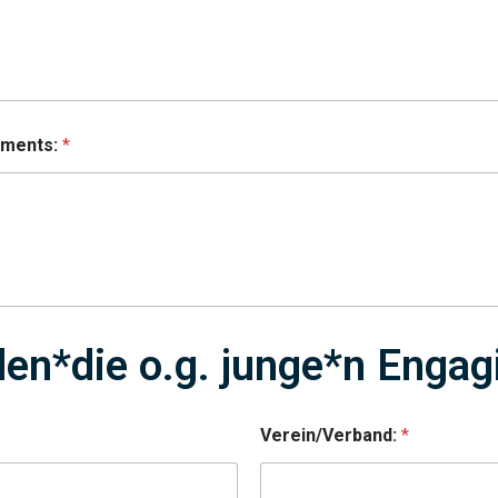
ements:
*
en*die o.g. junge*n Engag
Verein/Verband:
*