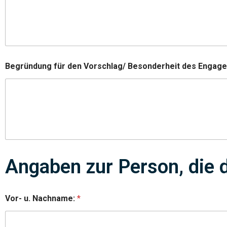
Begründung für den Vorschlag/ Besonderheit des Engag
P
Angaben zur Person, die d
e
r
s
o
Vor- u. Nachname:
*
n
A
u