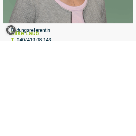
Bildungsreferentin
Silke Laub
T
040/419 08 143
E
s.laub@hamburger-sportjugend.de