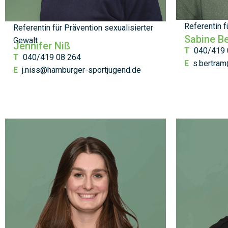
Referentin 
Referentin für Prävention sexualisierter
Sabine B
Gewalt
Jennifer Niß
T
040/419 
T
040/419 08 264
E
s.bertra
E
j.niss@hamburger-sportjugend.de