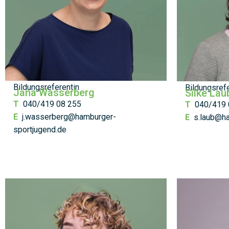
Bildungsreferentin
Bildungsrefe
Jana Wasserberg
Silke Lau
T
040/419 08 255
T
040/419 
E
j.wasserberg@hamburger-
E
s.laub@h
sportjugend.de