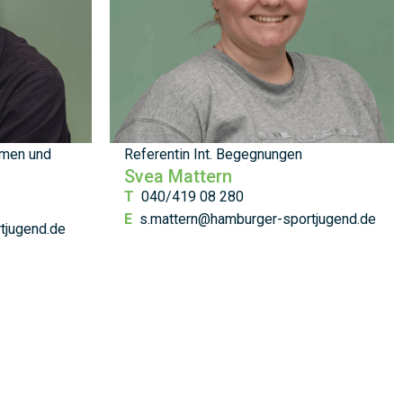
hmen und
Referentin Int. Begegnungen
Svea Mattern
T
040/419 08 280
E
s.mattern@hamburger-sportjugend.de
tjugend.de