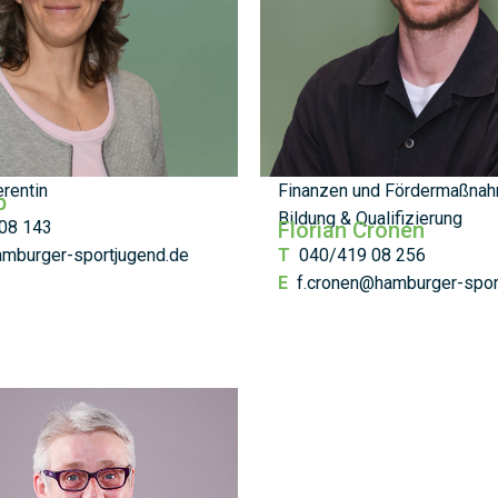
rentin
Finanzen und Fördermaßna
b
Bildung & Qualifizierung
08 143
Florian Cronen
amburger-sportjugend.de
T
040/419 08 256
E
f.cronen@hamburger-spor