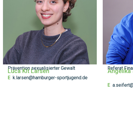
Prävention sexualisierter Gewalt
Referat Fin
Luca Kit Larsen
Angelika 
E
k.larsen@hamburger-sportjugend.de
E
a.seifert