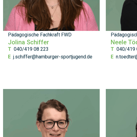
Pädagogische Fachkraft FWD
Pädagogisc
Jolina Schiffer
Neele Tö
T
040/419 08 223
T
040/419 
E
j.schiffer@hamburger-sportjugend.de
E
n.toedter