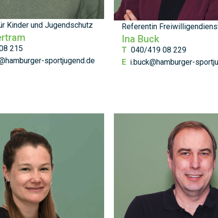
für Kinder und Jugendschutz
Referentin Freiwilligendiens
ertram
Ina Buck
08 215
T
040/419 08 229
m@hamburger-sportjugend.de
E
i.buck@hamburger-sportj