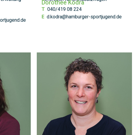
Dorothee Kodra
T
040/419 08 224
E
d.kodra@hamburger-sportjugend.de
ortjugend.de