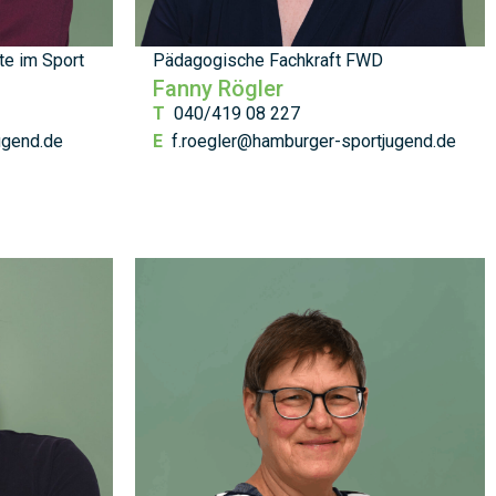
te im Sport
Pädagogische Fachkraft FWD
Fanny Rögler
T
040/419 08 227
ugend.de
E
f.roegler@hamburger-sportjugend.de