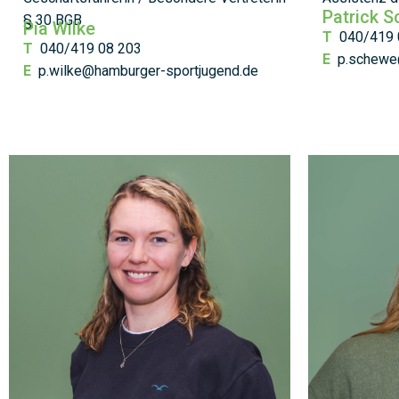
Patrick 
§ 30 BGB
Pia Wilke
T
040/419 
T
040/419 08 203
E
p.schewe
E
p.wilke@hamburger-sportjugend.de