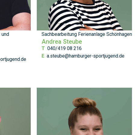
 und
Sachbearbeitung Ferienanlage Schönhagen
Andrea Steube
T
040/419 08 216
E
a.steube@hamburger-sportjugend.de
ortjugend.de