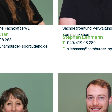
he Fachkraft FWD
Sachbearbeitung Verwaltung
dter
Kommunikation
Stephan Lehmann
08 288
T
040/419 08 289
@hamburger-sportjugend.de
E
s.lehmann@hamburger-sp