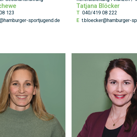
Schewe
Tatjana Blöcker
08 123
T
040/419 08 222
@hamburger-sportjugend.de
E
t.bloecker@hamburger-sp